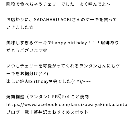
瞬殺で食べちゃうチェリーでした…よく噛んでよ～
特注品
お店帰りに、SADAHARU AOKIさんのケーキを買って
おすすめ商品
いきました☆
お直し
美味しすぎるケーキでhappy birthday！！！珈琲あり
がとうございます💛
忌避剤
いつもチェリーを可愛がってくれるランタンさんにもケ
アウトレット商品
ーキをお裾分け(^.^)
楽しい焼肉birthday❤会でした(^.^)/~~~
CORDINATE
焼肉欄燈（ランタン）FB👇わんこと焼肉
コーディネート
https://www.facebook.com/karuizawa.yakiniku.lanta
コーディネート一覧
ブログ一覧
｜
軽井沢のおすすめスポット
CONTENTS