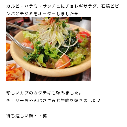
犬の本革首輪
カルビ・ハラミ・サンチュにチョレギサラダ、石焼ビビ
ンバとチジミをオーダーしました❤
犬の本革リード
犬の迷子札
犬のネックレス
犬の本革ハーネス
犬の本革ハーフチョーク
犬のチャーム
珍しいカブのカクテキも頼みました。
大型犬用
チェリーちゃんはささみと牛肉を焼きました🎵
猫の首輪
待ち遠しい顔・・笑
ペットカート用ネームプレート