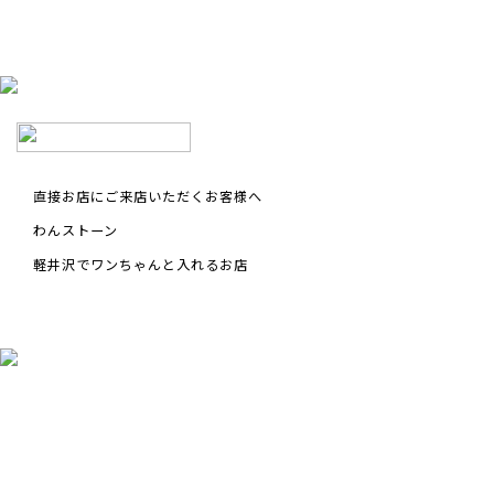
コンテンツ
サイズについて
店舗情報
特注品について
お直しについて
直接お店にご来店いただくお客様へ
卸業者様へ
わんストーン
モデルさん募集中！
軽井沢でワンちゃんと入れるお店
納期について
軽井沢わんストーンへご来店のお客様へ
SHOP
ショップ
BLOG
ブログ