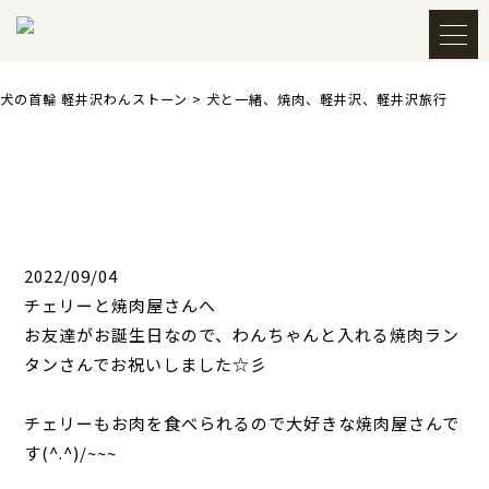
犬の首輪 軽井沢わんストーン
>
犬と一緒、焼肉、軽井沢、軽井沢旅行
メルマガ登録・解除
アカウント
会員登録
ログイン
買い物かごを見る
2022/09/04
チェリーと焼肉屋さんへ
お友達がお誕生日なので、わんちゃんと入れる焼肉ラン
タンさんでお祝いしました☆彡
TOP
トップ
チェリーもお肉を食べられるので大好きな焼肉屋さんで
CATEGORY
カテゴリー
す(^.^)/~~~