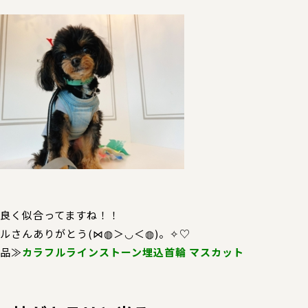
良く似合ってますね！！
ルさんありがとう(⋈◍＞◡＜◍)。✧♡
品≫
カラフルラインストーン埋込首輪 マスカット