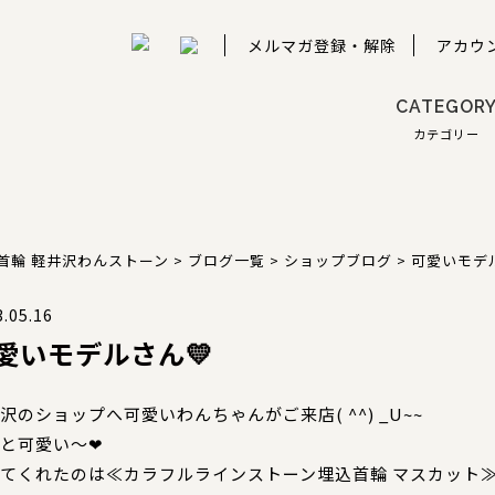
メルマガ登録・解除
アカウ
CATEGOR
カテゴリー
首輪 軽井沢わんストーン
>
ブログ一覧
>
ショップブログ
>
可愛いモデル
.05.16
愛いモデルさん💛
沢のショップへ可愛いわんちゃんがご来店( ^^) _U~~
と可愛い～❤
てくれたのは≪カラフルラインストーン埋込首輪 マスカット