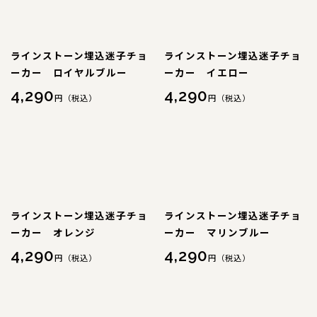
コンテンツ
サイズについて
店舗情報
ラインストーン埋込迷子チョ
ラインストーン埋込迷子チョ
ーカー ロイヤルブルー
ーカー イエロー
特注品について
4,290
4,290
円（税込）
円（税込）
お直しについて
卸業者様へ
モデルさん募集中！
納期について
軽井沢わんストーンへご来店のお客様へ
ラインストーン埋込迷子チョ
ラインストーン埋込迷子チョ
ーカー オレンジ
ーカー マリンブルー
SHOP
ショップ
4,290
4,290
円（税込）
円（税込）
BLOG
ブログ