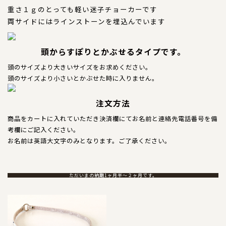
犬の本革首輪
重さ１ｇのとっても軽い迷子チョーカーです
両サイドにはラインストーンを埋込んでいます
犬の本革リード
犬の迷子札
頭からすぽりとかぶせるタイプです。
頭のサイズより大きいサイズをお求めください。
犬のネックレス
頭のサイズより小さいとかぶせた時に入りません。
犬の本革ハーネス
注文方法
商品をカートに入れていただき決済欄にてお名前と連絡先電話番号を備
犬の本革ハーフチョーク
考欄にご記入ください。
お名前は英語大文字のみとなります。ご了承ください。
犬のチャーム
大型犬用
ただいまの納期1ヶ月半～２ヶ月です。
猫の首輪
ペットカート用ネームプレート