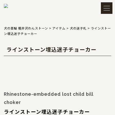
メルマガ登録・解除
アカウント
犬の首輪 軽井沢わんストーン
>
アイテム
>
犬の迷子札
>
ラインストー
ン埋込迷子チョーカー
会員登録
ログイン
ラインストーン埋込迷子チョーカー
買い物かごを見る
TOP
トップ
Rhinestone-embedded lost child bill
choker
CATEGORY
カテゴリー
ラインストーン埋込迷子チョーカー