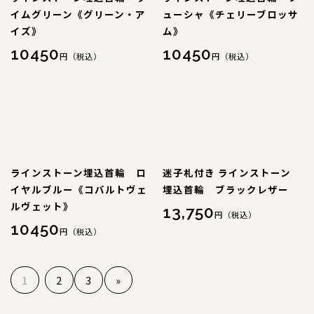
コンテンツ
イムグリーン《グリーン・ア
ューシャ《チェリーブロッサ
サイズについて
イズ》
ム》
10450
10450
店舗情報
円（税込）
円（税込）
特注品について
お直しについて
卸業者様へ
モデルさん募集中！
ラインストーン埋込首輪 ロ
迷子札付き ラインストーン
納期について
イヤルブルー《コバルトヴェ
埋込首輪 ブラックレザー
軽井沢わんストーンへご来店のお客様へ
ルヴェット》
13,750
円（税込）
10450
円（税込）
SHOP
ショップ
1
2
3
»
BLOG
ブログ