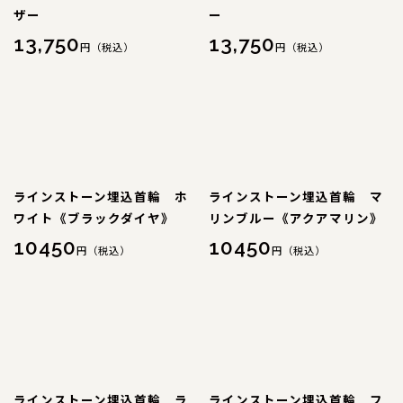
ザー
ー
特注品
13,750
13,750
円（税込）
円（税込）
おすすめ商品
お直し
忌避剤
ラインストーン埋込首輪 ホ
ラインストーン埋込首輪 マ
ワイト《ブラックダイヤ》
リンブルー《アクアマリン》
アウトレット商品
10450
10450
円（税込）
円（税込）
CORDINATE
コーディネート
コーディネート一覧
CONTENTS
ラインストーン埋込首輪 ラ
ラインストーン埋込首輪 フ