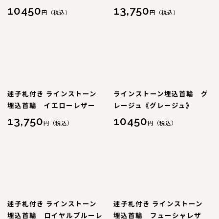
犬の本革首輪
10450
13,750
円（税込）
円（税込）
犬の本革リード
犬の迷子札
犬のネックレス
迷子札付き ラインストーン
ラインストーン埋込首輪 グ
犬の本革ハーネス
埋込首輪 イエローレザー
レージュ《グレージュ》
犬の本革ハーフチョーク
13,750
10450
円（税込）
円（税込）
犬のチャーム
大型犬用
猫の首輪
迷子札付き ラインストーン
迷子札付き ラインストーン
ペットカート用ネームプレート
埋込首輪 ロイヤルブルーレ
埋込首輪 フューシャレザ