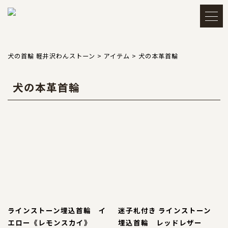
メルマガ登録・解除
アカウント
犬の首輪 軽井沢わんストーン
>
アイテム
>
犬の本革首輪
犬の本革首輪
会員登録
ログイン
買い物かごを見る
TOP
トップ
CATEGORY
カテゴリー
ラインストーン埋込首輪 イ
迷子札付き ラインストーン
エロー《レモンスカイ》
埋込首輪 レッドレザー