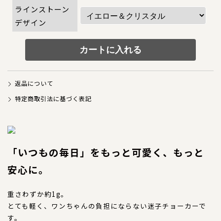
犬の本革首輪
ラインストーン
デザイン
犬の本革リード
犬の迷子札
犬のネックレス
返品について
犬の本革ハーネス
特定商取引法に基づく表記
犬の本革ハーフチョーク
犬のチャーム
「いつもの毎日」をもっと可愛く、もっと
大型犬用
安心に。
猫の首輪
重さわずか約1g。
とても軽く、ワンちゃんの負担にならない迷子チョーカーで
ペットカート用ネームプレート
す。