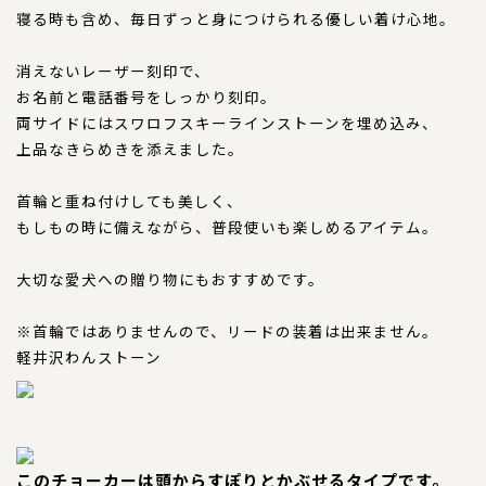
寝る時も含め、毎日ずっと身につけられる優しい着け心地。
特注品
消えないレーザー刻印で、
おすすめ商品
お名前と電話番号をしっかり刻印。
両サイドにはスワロフスキーラインストーンを埋め込み、
お直し
上品なきらめきを添えました。
忌避剤
首輪と重ね付けしても美しく、
もしもの時に備えながら、普段使いも楽しめるアイテム。
アウトレット商品
大切な愛犬への贈り物にもおすすめです。
※首輪ではありませんので、リードの装着は出来ません。
軽井沢わんストーン
CORDINATE
コーディネート
コーディネート一覧
このチョーカーは頭からすぽりとかぶせるタイプです。
CONTENTS