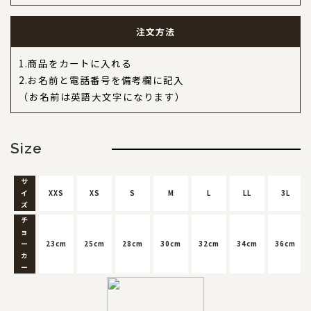
注文方法
1.商品をカートに入れる
2.お名前と電話番号を備考欄に記入
（お名前は英語大文字になります）
Size
サ
イ
XXS
XS
S
M
L
LL
3L
ズ
チ
ョ
ー
23cm
25cm
28cm
30cm
32cm
34cm
36cm
カ
ー