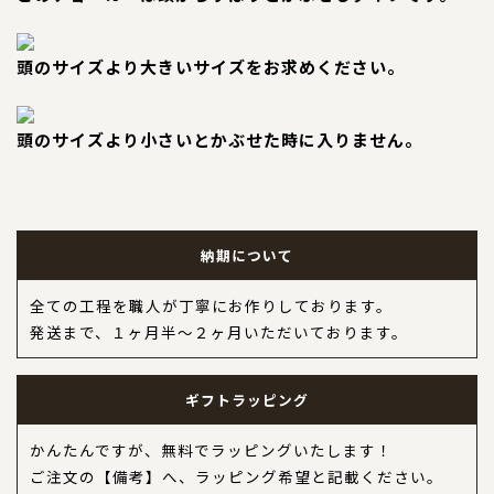
コンテンツ
サイズについて
頭のサイズより大きいサイズをお求めください。
店舗情報
特注品について
頭のサイズより小さいとかぶせた時に入りません。
お直しについて
卸業者様へ
モデルさん募集中！
納期について
納期について
全ての工程を職人が丁寧にお作りしております。
軽井沢わんストーンへご来店のお客様へ
発送まで、１ヶ月半～２ヶ月いただいております。
SHOP
ショップ
ギフトラッピング
かんたんですが、無料でラッピングいたします！
BLOG
ブログ
ご注文の【備考】へ、ラッピング希望と記載ください。