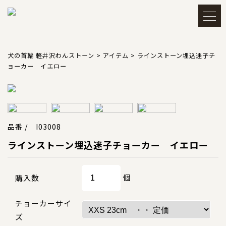
メルマガ登録・解除
アカウント
犬の首輪 軽井沢わんストーン
>
アイテム
>
ラインストーン埋込迷子チ
ョーカー イエロー
会員登録
ログイン
買い物かごを見る
品番 / I03008
ラインストーン埋込迷子チョーカー イエロー
TOP
トップ
個
購入数
チョーカーサイ
CATEGORY
カテゴリー
ズ