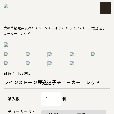
メルマガ登録・解除
アカウント
犬の首輪 軽井沢わんストーン
>
アイテム
>
ラインストーン埋込迷子チ
ョーカー レッド
会員登録
ログイン
買い物かごを見る
品番 / I03005
ラインストーン埋込迷子チョーカー レッド
TOP
トップ
個
購入数
CATEGORY
カテゴリー
チョーカーサイ