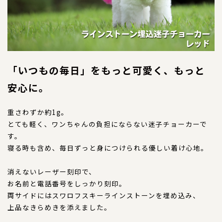
特注品
おすすめ商品
お直し
「いつもの毎日」をもっと可愛く、もっと
安心に。
忌避剤
重さわずか約1g。
とても軽く、ワンちゃんの負担にならない迷子チョーカーで
アウトレット商品
す。
寝る時も含め、毎日ずっと身につけられる優しい着け心地。
CORDINATE
コーディネート
消えないレーザー刻印で、
お名前と電話番号をしっかり刻印。
コーディネート一覧
両サイドにはスワロフスキーラインストーンを埋め込み、
上品なきらめきを添えました。
CONTENTS