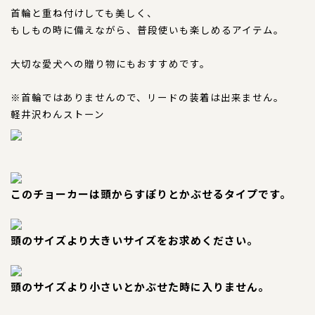
コンテンツ
首輪と重ね付けしても美しく、
サイズについて
もしもの時に備えながら、普段使いも楽しめるアイテム。
店舗情報
大切な愛犬への贈り物にもおすすめです。
特注品について
※首輪ではありませんので、リードの装着は出来ません。
お直しについて
軽井沢わんストーン
卸業者様へ
モデルさん募集中！
納期について
このチョーカーは頭からすぽりとかぶせるタイプです。
軽井沢わんストーンへご来店のお客様へ
頭のサイズより大きいサイズをお求めください。
SHOP
ショップ
頭のサイズより小さいとかぶせた時に入りません。
BLOG
ブログ