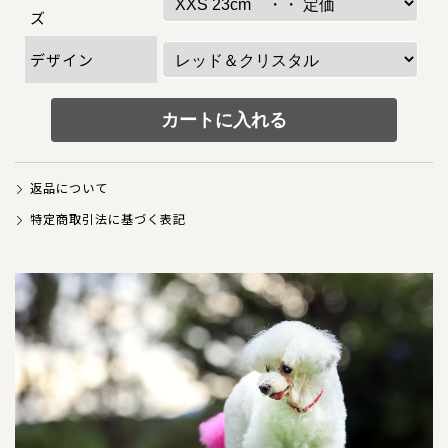
犬の本革首輪
ズ
犬の本革リード
デザイン
犬の迷子札
犬のネックレス
返品について
犬の本革ハーネス
特定商取引法に基づく表記
犬の本革ハーフチョーク
犬のチャーム
大型犬用
猫の首輪
ペットカート用ネームプレート