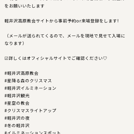
コンテンツ
をお願いいたします
サイズについて
軽井沢高原教会サイトから事前予約or来場登録をします!
店舗情報
特注品について
（メールが送られてくるので、メールを現地で見せて入場に
なります）
お直しについて
卸業者様へ
☑詳しくはオフィシャルサイトでご確認ください♡
モデルさん募集中！
#軽井沢高原教会
納期について
#星降る森のクリスマス
軽井沢わんストーンへご来店のお客様へ
#軽井沢イルミネーション
#軽井沢観光
#星空の教会
SHOP
ショップ
#クリスマスライトアップ
#軽井沢の夜
BLOG
#冬の軽井沢
ブログ
#イルミネーションスポット