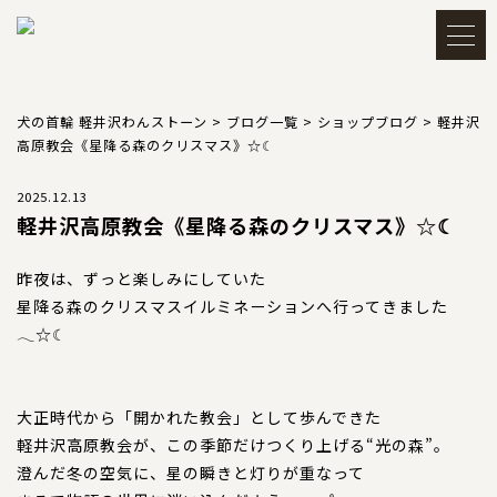
メルマガ登録・解除
アカウント
犬の首輪 軽井沢わんストーン
>
ブログ一覧
>
ショップブログ
>
軽井沢
高原教会《星降る森のクリスマス》☆☾
会員登録
ログイン
2025.12.13
軽井沢高原教会《星降る森のクリスマス》☆☾
買い物かごを見る
昨夜は、ずっと楽しみにしていた
星降る森のクリスマスイルミネーションへ行ってきました
𓂃☆☾
TOP
トップ
大正時代から「開かれた教会」として歩んできた
軽井沢高原教会が、この季節だけつくり上げる“光の森”。
CATEGORY
カテゴリー
澄んだ冬の空気に、星の瞬きと灯りが重なって