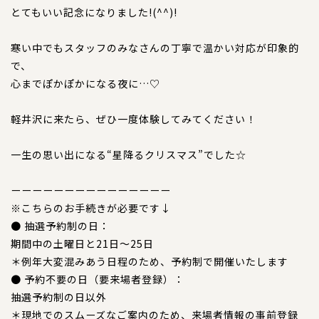
とてもいい記念になりました!(^^)!
特注品
寒い中でもスタッフのみなさんの丁寧で温かい対応が印象的
おすすめ商品
で、
心までぽかぽかになる夜に…♡
お直し
軽井沢に来たら、ぜひ一度体験してみてください！
忌避剤
一生の思い出になる“星降るクリスマス”でした☆
アウトレット商品
ーーーーーーーーーーーーーーー
※こちらのお手続きが必要です↓
● 抽選予約制の日：
CORDINATE
コーディネート
期間中の土曜日と21日～25日
＊例年大変混みあう日程のため、予約制で開催いたします
コーディネート一覧
● 予約不要の日（要来場者登録）：
抽選予約制の日以外
＊現地でのスムーズなご案内のため、来場者情報の事前登録
CONTENTS