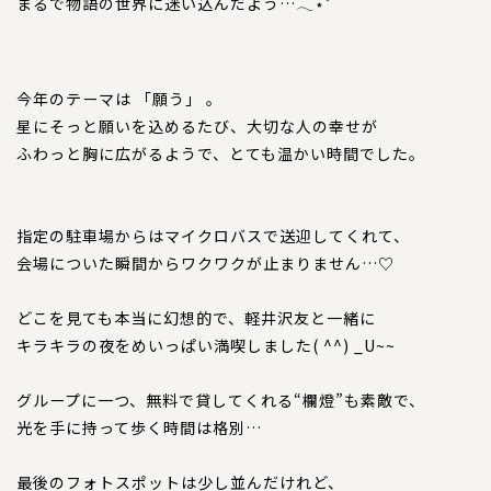
犬の本革首輪
まるで物語の世界に迷い込んだよう…𓂃⋆゜
犬の本革リード
今年のテーマは 「願う」 。
犬の迷子札
星にそっと願いを込めるたび、大切な人の幸せが
ふわっと胸に広がるようで、とても温かい時間でした。
犬のネックレス
犬の本革ハーネス
指定の駐車場からはマイクロバスで送迎してくれて、
会場についた瞬間からワクワクが止まりません…♡
犬の本革ハーフチョーク
どこを見ても本当に幻想的で、軽井沢友と一緒に
犬のチャーム
キラキラの夜をめいっぱい満喫しました( ^^) _U~~
大型犬用
グループに一つ、無料で貸してくれる“欄燈”も素敵で、
猫の首輪
光を手に持って歩く時間は格別…
ペットカート用ネームプレート
最後のフォトスポットは少し並んだけれど、