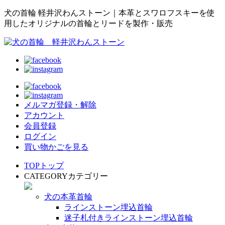
犬の首輪 軽井沢わんストーン｜本革とスワロフスキーを使
用したオリジナルの首輪とリードを製作・販売
メルマガ登録・解除
アカウント
会員登録
ログイン
買い物かごを見る
TOP
トップ
CATEGORY
カテゴリー
犬の本革首輪
ラインストーン埋込首輪
迷子札付きラインストーン埋込首輪