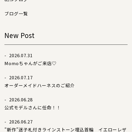
特注品
ブログ一覧
おすすめ商品
New Post
お直し
忌避剤
- 2026.07.31
Momoちゃんがご来店♡
アウトレット商品
- 2026.07.17
オーダーメイドハーネスのご紹介
CORDINATE
- 2026.06.28
コーディネート
公式モデルさんに任命！！
コーディネート一覧
- 2026.06.27
”新作”迷子札付きラインストーン埋込首輪 イエローレザ
CONTENTS