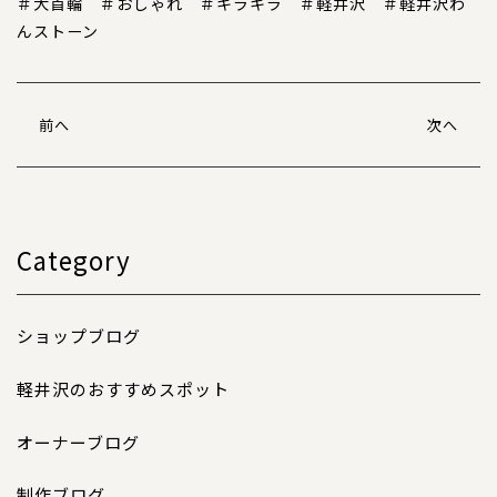
犬の本革首輪
＃犬首輪
＃おしゃれ
＃キラキラ
＃軽井沢
＃軽井沢わ
んストーン
犬の本革リード
犬の迷子札
前へ
次へ
犬のネックレス
犬の本革ハーネス
Category
犬の本革ハーフチョーク
犬のチャーム
ショップブログ
大型犬用
軽井沢のおすすめスポット
猫の首輪
オーナーブログ
ペットカート用ネームプレート
制作ブログ