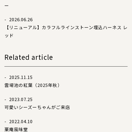
コンテンツ
ー
サイズについて
- 2026.06.26
店舗情報
【リニューアル】カラフルラインストーン埋込ハーネス レ
特注品について
ッド
お直しについて
卸業者様へ
Related article
モデルさん募集中！
納期について
- 2025.11.15
軽井沢わんストーンへご来店のお客様へ
雲場池の紅葉（2025年秋）
- 2023.07.25
SHOP
ショップ
可愛いシーズーちゃんがご来店
- 2022.04.10
BLOG
ブログ
栗庵風味堂