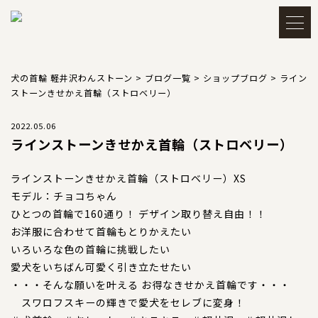
メルマガ登録・解除
アカウント
犬の首輪 軽井沢わんストーン
>
ブログ一覧
>
ショップブログ
>
ライン
ストーンきせかえ首輪（ストロベリー）
会員登録
ログイン
2022.05.06
ラインストーンきせかえ首輪（ストロベリー）
買い物かごを見る
ラインストーンきせかえ首輪（ストロベリー）XS
モデル：チョコちゃん
ひとつの首輪で160通り！ デザイン取り替え自由！！
お洋服に合わせて首輪もとりかえたい
TOP
トップ
いろいろな色の首輪に挑戦したい
愛犬をいちばん可愛く引き立たせたい
・・・そんな願いを叶える お得なきせかえ首輪です・・・
CATEGORY
カテゴリー
スワロフスキーの輝きで愛犬をセレブに変身！