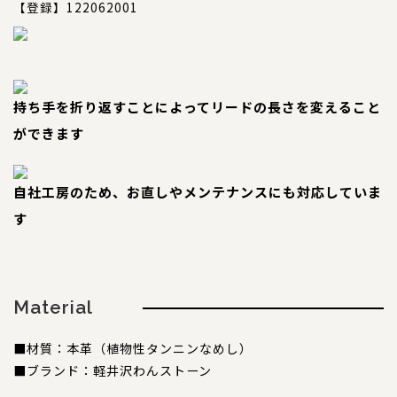
コンテンツ
【登録】122062001
サイズについて
店舗情報
特注品について
持ち手を折り返すことによってリードの長さを変えること
お直しについて
ができます
卸業者様へ
モデルさん募集中！
自社工房のため、お直しやメンテナンスにも対応していま
す
納期について
軽井沢わんストーンへご来店のお客様へ
Material
SHOP
ショップ
■材質：本革（植物性タンニンなめし）
BLOG
■ブランド：軽井沢わんストーン
ブログ