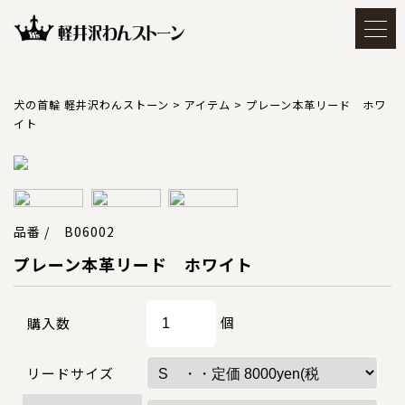
メルマガ登録・解除
アカウント
犬の首輪 軽井沢わんストーン
>
アイテム
>
プレーン本革リード ホワ
イト
会員登録
ログイン
買い物かごを見る
品番 / B06002
プレーン本革リード ホワイト
TOP
トップ
個
購入数
CATEGORY
カテゴリー
リードサイズ