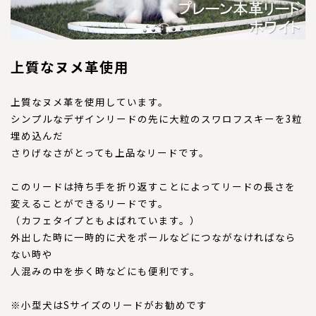
特注品
おすすめ商品
上質なヌメ革使用
お直し
上質なヌメ革を使用しています。
シンプルなデザインリードの先に大粒のスワロフスキーを3粒
忌避剤
埋め込んだ
さりげなさがとっても上品なリードです。
アウトレット商品
このリードは持ち手を折り返すことによってリードの長さを
変えることができるリードです。
（カフェタイプともよばれています。）
CORDINATE
外出した時に一時的に犬をポールなどにつながなければなら
コーディネート
ない時や
コーディネート一覧
人混みの中を歩く時などにも便利です。
※小型犬はSサイズのリードがお勧めです
CONTENTS