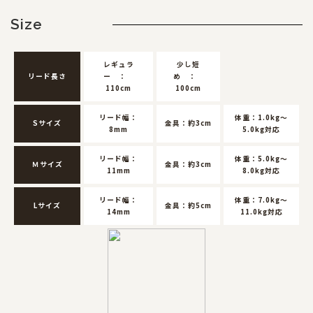
Size
レギュラ
少し短
リード長さ
ー ：
め ：
110cm
100cm
リード幅：
体重：1.0kg～
Sサイズ
金具：約3cm
8mm
5.0kg対応
リード幅：
体重：5.0kg～
Ｍサイズ
金具：約3cm
11mm
8.0kg対応
リード幅：
体重：7.0kg～
Lサイズ
金具：約5cm
14mm
11.0kg対応