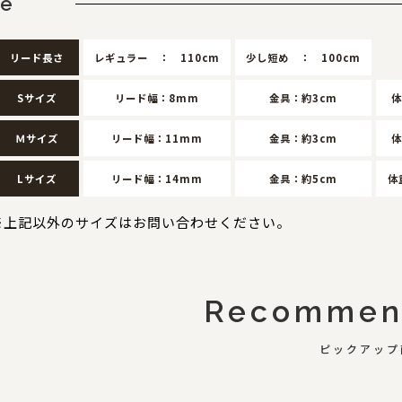
ze
リード長さ
レギュラー ： 110cm
少し短め ： 100cm
Sサイズ
リード幅：8mm
金具：約3cm
体
Ｍサイズ
リード幅：11mm
金具：約3cm
体
Lサイズ
リード幅：14mm
金具：約5cm
体
※上記以外のサイズはお問い合わせください。
Recommen
ピックアップ