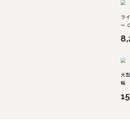
ラ
ー
8
大
輪
15