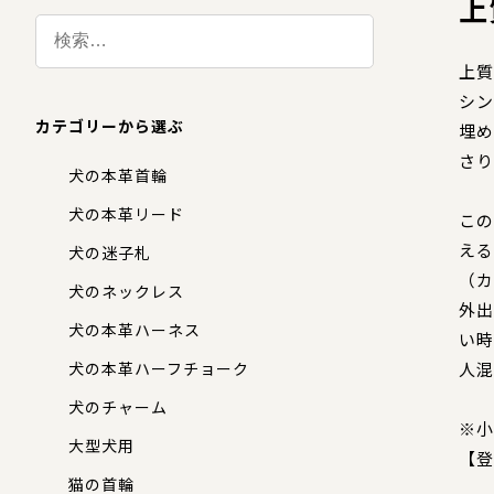
上
上質
シン
カテゴリーから選ぶ
埋め
さり
犬の本革首輪
犬の本革リード
この
える
犬の迷子札
（カ
犬のネックレス
外出
犬の本革ハーネス
い時
犬の本革ハーフチョーク
人
犬のチャーム
※小
大型犬用
【登
猫の首輪