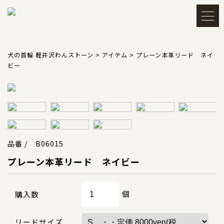
メルマガ登録・解除
アカウント
犬の首輪 軽井沢わんストーン
>
アイテム
>
プレーン本革リード ネイ
ビー
会員登録
ログイン
買い物かごを見る
品番 / B06015
プレーン本革リード ネイビー
TOP
トップ
個
購入数
CATEGORY
カテゴリー
リードサイズ