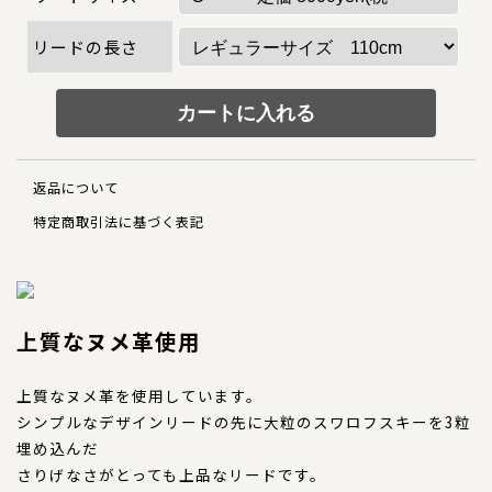
犬の本革首輪
リードの長さ
犬の本革リード
犬の迷子札
犬のネックレス
返品について
犬の本革ハーネス
特定商取引法に基づく表記
犬の本革ハーフチョーク
犬のチャーム
上質なヌメ革使用
大型犬用
上質なヌメ革を使用しています。
シンプルなデザインリードの先に大粒のスワロフスキーを3粒
猫の首輪
埋め込んだ
さりげなさがとっても上品なリードです。
ペットカート用ネームプレート