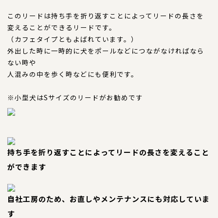
このリードは持ち手を折り返すことによってリードの長さを
特注品
変えることができるリードです。
（カフェタイプともよばれています。）
おすすめ商品
外出した時に一時的に犬をポールなどにつながなければなら
ない時や
お直し
人混みの中を歩く時などにも便利です。
忌避剤
※小型犬はSサイズのリードがお勧めです
アウトレット商品
持ち手を折り返すことによってリードの長さを変えること
CORDINATE
コーディネート
ができます
コーディネート一覧
自社工房のため、お直しやメンテナンスにも対応していま
す
CONTENTS