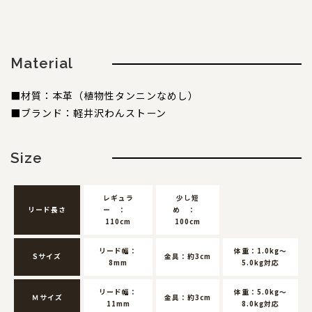
コンテンツ
サイズについて
店舗情報
Material
特注品について
■材質：本革（植物性タンニンなめし）
お直しについて
■ブランド：軽井沢わんストーン
卸業者様へ
モデルさん募集中！
Size
納期について
軽井沢わんストーンへご来店のお客様へ
レギュラ
少し短
リード長さ
ー ：
め ：
110cm
100cm
SHOP
ショップ
リード幅：
体重：1.0kg～
Sサイズ
金具：約3cm
8mm
5.0kg対応
BLOG
リード幅：
体重：5.0kg～
ブログ
Ｍサイズ
金具：約3cm
11mm
8.0kg対応