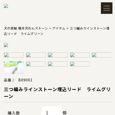
メルマガ登録・解除
アカウント
犬の首輪 軽井沢わんストーン
>
アイテム
>
三つ編みラインストーン埋
込リード ライムグリーン
会員登録
ログイン
買い物かごを見る
品番 / B09001
TOP
トップ
三つ編みラインストーン埋込リード ライムグリ
ーン
CATEGORY
カテゴリー
個
購入数