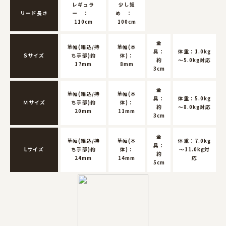
レギュラ
少し短
リード長さ
ー ：
め ：
110cm
100cm
金
革幅(編込/持
革幅(本
具：
体重：1.0kg
Sサイズ
ち手部)約
体)：
約
～5.0kg対応
17mm
8mm
3cm
金
革幅(編込/持
革幅(本
具：
体重：5.0kg
Ｍサイズ
ち手部)約
体)：
約
～8.0kg対応
20mm
11mm
3cm
金
革幅(編込/持
革幅(本
体重：7.0kg
具：
Lサイズ
ち手部)約
体)：
～11.0kg対
約
24mm
14mm
応
5cm