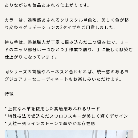
コンテンツ
ありながらも気品あふれる仕上がりです。
サイズについて
カラーは、透明感あふれるクリスタル単色と、美しく色が移
店舗情報
り変わるグラデーションの2タイプをご用意しました。
特注品について
持ち手は、熟練職人が丁寧に編み込んだ三つ編み仕で、リー
お直しについて
ドのエッジ部分は一つひとつ手作業で削り、手に優しく馴染む
卸業者様へ
仕上がりになっています。
モデルさん募集中！
同シリーズの首輪やハーネスと合わせれば、統一感のあるラ
納期について
グジュアリーなコーディネートもお楽しみいただけます。
軽井沢わんストーンへご来店のお客様へ
特徴
SHOP
* 上質な本革を使用した高級感あふれるリード
ショップ
* 特殊技法で埋込んだスワロフスキーが美しく輝くデザイン
* 大粒一列ラインストーンで華やかな存在感
BLOG
ブログ