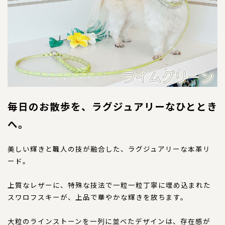
特注品
おすすめ商品
お直し
忌避剤
毎日のお散歩を、ラグジュアリーなひととき
へ。
アウトレット商品
美しい輝きと職人の技が融合した、ラグジュアリーな本革リ
ード。
CORDINATE
コーディネート
上質なレザーに、特殊な技法で一粒一粒丁寧に埋め込まれた
コーディネート一覧
スワロフスキーが、上品で華やかな輝きを放ちます。
大粒のラインストーンを一列に並べたデザインは、存在感が
CONTENTS