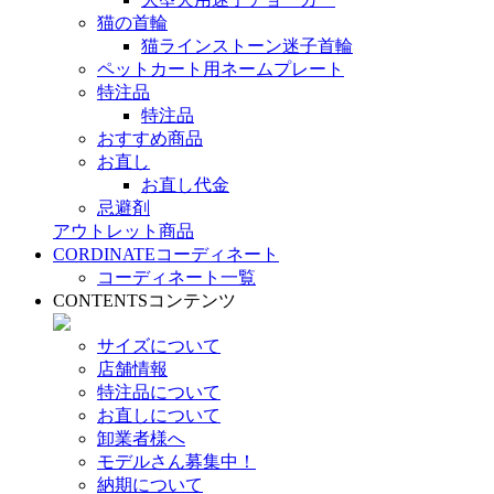
猫の首輪
猫ラインストーン迷子首輪
ペットカート用ネームプレート
特注品
特注品
おすすめ商品
お直し
お直し代金
忌避剤
アウトレット商品
CORDINATE
コーディネート
コーディネート一覧
CONTENTS
コンテンツ
サイズについて
店舗情報
特注品について
お直しについて
卸業者様へ
モデルさん募集中！
納期について