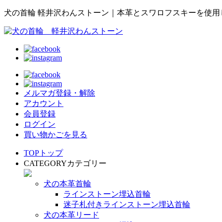
犬の首輪 軽井沢わんストーン｜本革とスワロフスキーを使
メルマガ登録・解除
アカウント
会員登録
ログイン
買い物かごを見る
TOP
トップ
CATEGORY
カテゴリー
犬の本革首輪
ラインストーン埋込首輪
迷子札付きラインストーン埋込首輪
犬の本革リード