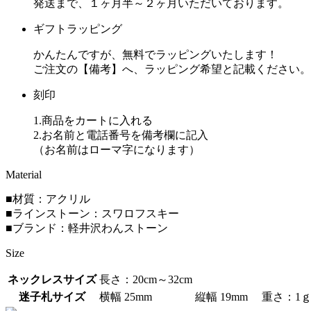
発送まで、１ヶ月半～２ヶ月いただいております。
ギフトラッピング
かんたんですが、無料でラッピングいたします！
ご注文の【備考】へ、ラッピング希望と記載ください。
刻印
1.商品をカートに入れる
2.お名前と電話番号を備考欄に記入
（お名前はローマ字になります）
Material
■材質：アクリル
■ラインストーン：スワロフスキー
■ブランド：軽井沢わんストーン
Size
ネックレスサイズ
長さ：20cm～32cm
迷子札サイズ
横幅 25mm
縦幅 19mm
重さ：1