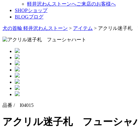
軽井沢わんストーンへご来店のお客様へ
SHOP
ショップ
BLOG
ブログ
犬の首輪 軽井沢わんストーン
>
アイテム
>
アクリル迷子札 
品番 / I04015
アクリル迷子札 フューシャ