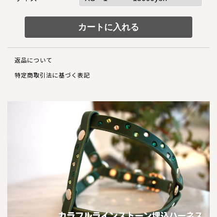
犬の本革首輪
犬の本革リード
犬の迷子札
返品について
犬のネックレス
特定商取引法に基づく表記
犬の本革ハーネス
犬の本革ハーフチョーク
犬のチャーム
大型犬用
猫の首輪
ペットカート用ネームプレート