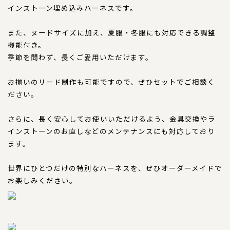
コンテンツ
インストーン埋め込みハーネスです。
サイズについて
また、ヌードサイズに加え、夏服・冬服にも対応できる調整
店舗情報
機能付き。
特注品について
季節を問わず、長くご愛用いただけます。
お直しについて
お揃いのリード制作も可能ですので、ぜひセットでご相談く
卸業者様へ
ださい。
モデルさん募集中！
さらに、長く安心してお使いいただけるよう、金具交換やラ
納期について
インストーンのお直しなどのメンテナンスにも対応しており
ます。
軽井沢わんストーンへご来店のお客様へ
世界にひとつだけの特別なハーネスを、ぜひオーダーメイドで
SHOP
お楽しみください。
ショップ
BLOG
ブログ