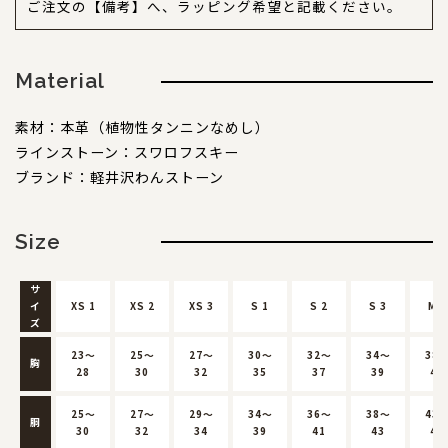
ご注文の【備考】へ、ラッピング希望と記載ください。
Material
素材：本革（植物性タンニンなめし）
ラインストーン：スワロフスキー
ブランド：軽井沢わんストーン
Size
サ
イ
XS 1
XS 2
XS 3
S 1
S 2
S 3
M 1
ズ
23～
25～
27～
30～
32～
34～
38
胸
28
30
32
35
37
39
44
25～
27～
29～
34～
36～
38～
43
胴
30
32
34
39
41
43
49