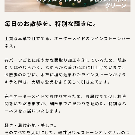
特注品
毎日のお散歩を、特別な輝きに。
おすすめ商品
上質な本革で仕立てる、オーダーメイドのラインストーンハー
お直し
ネス。
忌避剤
各パーツごとに細やかな面取り加工を施しているため、肌あ
たりはやわらかく、なめらかな着け心地に仕上げています。
お散歩のたびに、本革に埋め込まれたラインストーンがキラ
アウトレット商品
キラと輝き、大切な愛犬をより美しく引き立てます。
完全オーダーメイドでお作りするため、お届けまで少しお時
CORDINATE
コーディネート
間をいただきますが、細部までこだわりを込めた、特別なハ
ーネスをお届けいたします。
コーディネート一覧
軽さ・着け心地・美しさ。
そのすべてを大切にした、軽井沢わんストーンオリジナルのラ
CONTENTS