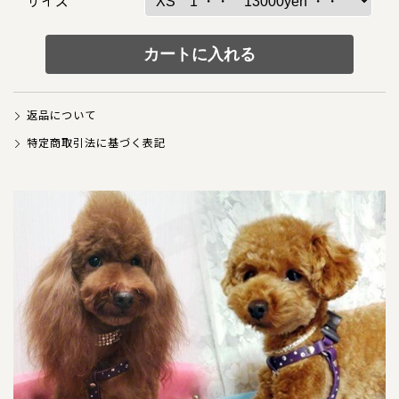
サイズ
犬の本革首輪
犬の本革リード
犬の迷子札
返品について
犬のネックレス
特定商取引法に基づく表記
犬の本革ハーネス
犬の本革ハーフチョーク
犬のチャーム
大型犬用
猫の首輪
ペットカート用ネームプレート