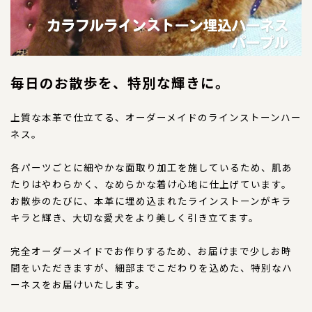
特注品
おすすめ商品
毎日のお散歩を、特別な輝きに。
お直し
上質な本革で仕立てる、オーダーメイドのラインストーンハー
忌避剤
ネス。
各パーツごとに細やかな面取り加工を施しているため、肌あ
アウトレット商品
たりはやわらかく、なめらかな着け心地に仕上げています。
お散歩のたびに、本革に埋め込まれたラインストーンがキラ
キラと輝き、大切な愛犬をより美しく引き立てます。
CORDINATE
コーディネート
完全オーダーメイドでお作りするため、お届けまで少しお時
コーディネート一覧
間をいただきますが、細部までこだわりを込めた、特別なハ
ーネスをお届けいたします。
CONTENTS