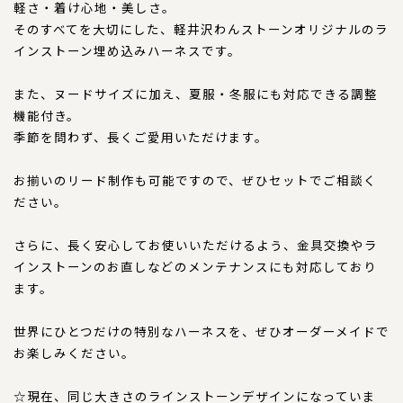
コンテンツ
軽さ・着け心地・美しさ。
そのすべてを大切にした、軽井沢わんストーンオリジナルのラ
サイズについて
インストーン埋め込みハーネスです。
店舗情報
また、ヌードサイズに加え、夏服・冬服にも対応できる調整
特注品について
機能付き。
お直しについて
季節を問わず、長くご愛用いただけます。
卸業者様へ
お揃いのリード制作も可能ですので、ぜひセットでご相談く
モデルさん募集中！
ださい。
納期について
さらに、長く安心してお使いいただけるよう、金具交換やラ
軽井沢わんストーンへご来店のお客様へ
インストーンのお直しなどのメンテナンスにも対応しており
ます。
SHOP
ショップ
世界にひとつだけの特別なハーネスを、ぜひオーダーメイドで
お楽しみください。
BLOG
ブログ
☆現在、同じ大きさのラインストーンデザインになっていま