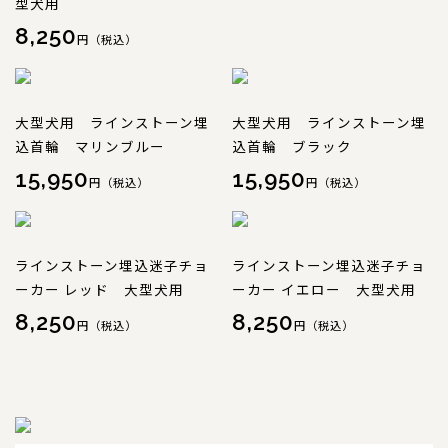
型犬用
8,250
特注品
円（税込）
おすすめ商品
大型犬用 ラインストーン埋
大型犬用 ラインストーン埋
お直し
込首輪 マリンブルー
込首輪 ブラック
15,950
15,950
忌避剤
円（税込）
円（税込）
アウトレット商品
ラインストーン埋込迷子チョ
ラインストーン埋込迷子チョ
ーカー レッド 大型犬用
ーカー イエロー 大型犬用
8,250
8,250
円（税込）
円（税込）
CORDINATE
コーディネート
コーディネート一覧
CONTENTS