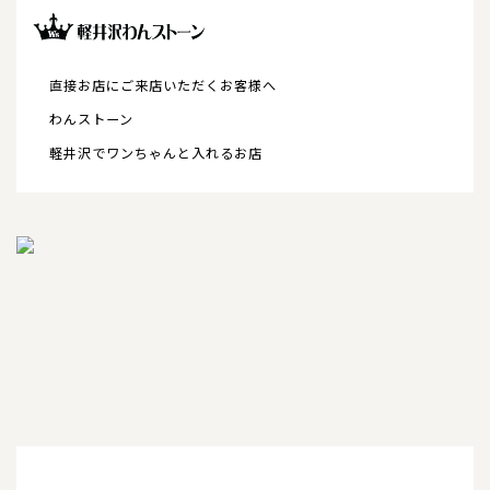
コンテンツ
サイズについて
店舗情報
直接お店にご来店いただくお客様へ
わんストーン
特注品について
軽井沢でワンちゃんと入れるお店
お直しについて
卸業者様へ
モデルさん募集中！
納期について
軽井沢わんストーンへご来店のお客様へ
SHOP
ショップ
BLOG
ブログ