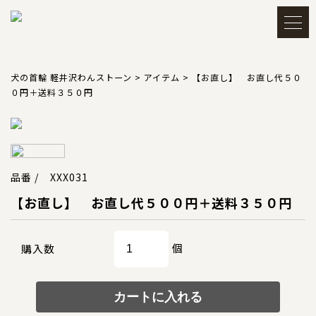
メルマガ登録・解除
アカウント
犬の首輪 軽井沢わんストーン
>
アイテム
>
【お直し】 お直し代５０
０円＋送料３５０円
会員登録
ログイン
買い物かごを見る
品番 / XXX031
【お直し】 お直し代５００円＋送料３５０円
TOP
トップ
個
購入数
CATEGORY
カテゴリー