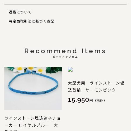
犬の本革首輪
返品について
犬の本革リード
特定商取引法に基づく表記
犬の迷子札
犬のネックレス
Recommend Items
犬の本革ハーネス
ピックアップ商品
犬の本革ハーフチョーク
大型犬用 ラインストーン埋
犬のチャーム
込首輪 サーモンピンク
15,950
大型犬用
円（税込）
猫の首輪
ラインストーン埋込迷子チョ
ーカー ロイヤルブルー 大
ペットカート用ネームプレート