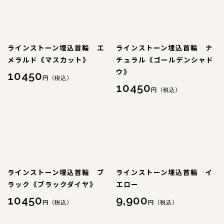
特注品
おすすめ商品
ラインストーン埋込首輪 エ
ラインストーン埋込首輪 ナ
メラルド《マスカット》
チュラル《ゴールデンシャド
お直し
ウ》
10450
円（税込）
10450
忌避剤
円（税込）
アウトレット商品
CORDINATE
コーディネート
ラインストーン埋込首輪 ブ
ラインストーン埋込首輪 イ
ラック《ブラックダイヤ》
エロー
コーディネート一覧
10450
9,900
円（税込）
円（税込）
CONTENTS