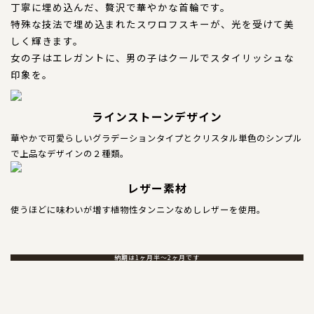
犬の本革首輪
丁寧に埋め込んだ、贅沢で華やかな首輪です。
特殊な技法で埋め込まれたスワロフスキーが、光を受けて美
犬の本革リード
しく輝きます。
女の子はエレガントに、男の子はクールでスタイリッシュな
犬の迷子札
印象を。
犬のネックレス
ラインストーンデザイン
犬の本革ハーネス
華やかで可愛らしいグラデーションタイプとクリスタル単色のシンプル
で上品なデザインの２種類。
犬の本革ハーフチョーク
レザー素材
犬のチャーム
使うほどに味わいが増す植物性タンニンなめしレザーを使用。
大型犬用
納期は1ヶ月半～2ヶ月です
猫の首輪
ペットカート用ネームプレート