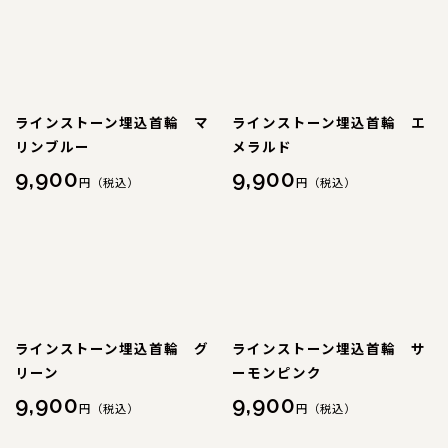
コンテンツ
サイズについて
店舗情報
特注品について
ラインストーン埋込首輪 マ
ラインストーン埋込首輪 エ
お直しについて
リンブルー
メラルド
9,900
9,900
卸業者様へ
円（税込）
円（税込）
モデルさん募集中！
納期について
軽井沢わんストーンへご来店のお客様へ
ラインストーン埋込首輪 グ
ラインストーン埋込首輪 サ
SHOP
ショップ
リーン
ーモンピンク
9,900
9,900
円（税込）
円（税込）
BLOG
ブログ