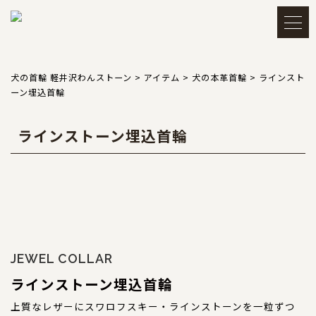
メルマガ登録・解除
アカウント
犬の首輪 軽井沢わんストーン
>
アイテム
>
犬の本革首輪
>
ラインスト
ーン埋込首輪
会員登録
ログイン
ラインストーン埋込首輪
買い物かごを見る
TOP
トップ
JEWEL COLLAR
ラインストーン埋込首輪
CATEGORY
カテゴリー
上質なレザーにスワロフスキー・ラインストーンを一粒ずつ