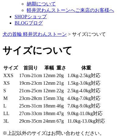
納期について
軽井沢わんストーンへご来店のお客様へ
SHOP
ショップ
BLOG
ブログ
犬の首輪 軽井沢わんストーン
>
サイズについて
サイズについて
サイズ
首回り
革幅
重さ
体重
XXS
17cm-21cm
12mm
20g
1.0kg-2.5kg対応
XS
19cm-23cm
12mm
21g
1.5kg-3.0kg対応
S
21cm-25cm
12mm
22g
2.5kg-4.0kg対応
M
23cm-28cm
15mm
33g
4.0kg-7.0kg対応
L
25cm-31cm
18mm
46g
7.0kg-9.0kg対応
LL
27cm-33cm
18mm
47g
9.0kg-11.0kg対応
3L
29cm-35cm
24mm
67g
11.0kg-13.0kg対応
※上記以外のサイズはお問い合わせください。