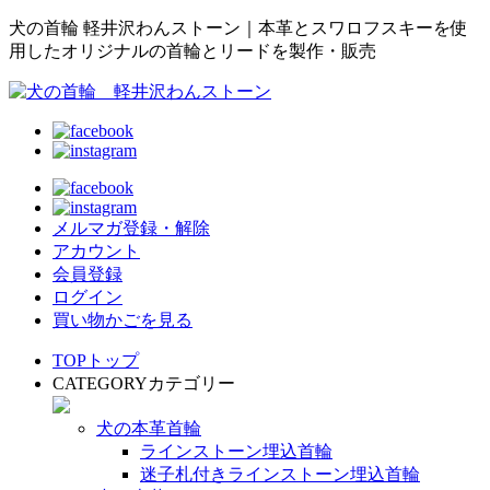
犬の首輪 軽井沢わんストーン｜本革とスワロフスキーを使
用したオリジナルの首輪とリードを製作・販売
メルマガ登録・解除
アカウント
会員登録
ログイン
買い物かごを見る
TOP
トップ
CATEGORY
カテゴリー
犬の本革首輪
ラインストーン埋込首輪
迷子札付きラインストーン埋込首輪