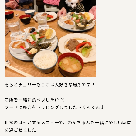
犬の本革首輪
犬の本革リード
犬の迷子札
犬のネックレス
犬の本革ハーネス
犬の本革ハーフチョーク
そらとチェリーもここは大好きな場所です！
犬のチャーム
ご飯を一緒に食べました(^.^)
大型犬用
フードに鹿肉をトッピングしました～くんくん♩
猫の首輪
和食のほっとするメニューで、わんちゃんも一緒に楽しい時間
を過ごせました
ペットカート用ネームプレート