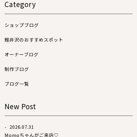
コンテンツ
Category
サイズについて
店舗情報
ショップブログ
特注品について
軽井沢のおすすめスポット
お直しについて
オーナーブログ
卸業者様へ
モデルさん募集中！
制作ブログ
納期について
ブログ一覧
軽井沢わんストーンへご来店のお客様へ
New Post
SHOP
ショップ
- 2026.07.31
BLOG
ブログ
Momoちゃんがご来店♡