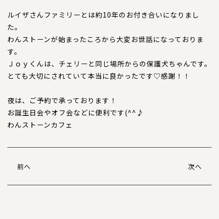
ルイザさんファミリーとは約10年のお付き合いになりまし
特注品
た。
わんストーンが始まったころから大変お世話になっておりま
おすすめ商品
す。
Ｊｏｙくんは、チェリーと同じ場所からの保護犬ちゃんです。
お直し
とても大切にされていて本当に良かったです♡感謝！！
忌避剤
夜は、ご予約で承っております！
お誕生日会やオフ会などに便利です(^^♪
アウトレット商品
わんストーンカフェ
CORDINATE
コーディネート
前へ
次へ
コーディネート一覧
CONTENTS