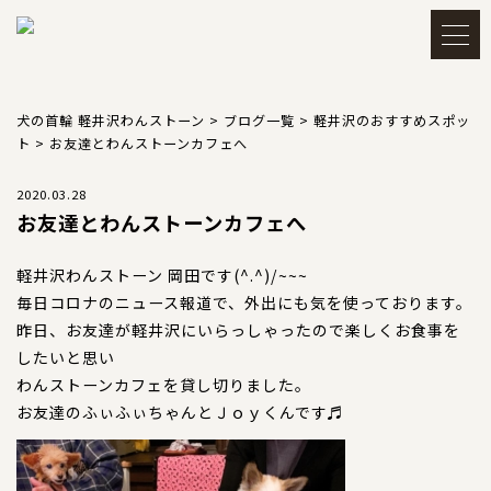
メルマガ登録・解除
アカウント
犬の首輪 軽井沢わんストーン
>
ブログ一覧
>
軽井沢のおすすめスポッ
ト
>
お友達とわんストーンカフェへ
会員登録
ログイン
2020.03.28
お友達とわんストーンカフェへ
買い物かごを見る
軽井沢わんストーン 岡田です(^.^)/~~~
毎日コロナのニュース報道で、外出にも気を使っております。
昨日、お友達が軽井沢にいらっしゃったので楽しくお食事を
したいと思い
TOP
トップ
わんストーンカフェを貸し切りました。
お友達のふぃふぃちゃんとＪｏｙくんです♬
CATEGORY
カテゴリー