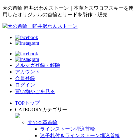
犬の首輪 軽井沢わんストーン｜本革とスワロフスキーを使
用したオリジナルの首輪とリードを製作・販売
メルマガ登録・解除
アカウント
会員登録
ログイン
買い物かごを見る
TOP
トップ
CATEGORY
カテゴリー
犬の本革首輪
ラインストーン埋込首輪
迷子札付きラインストーン埋込首輪