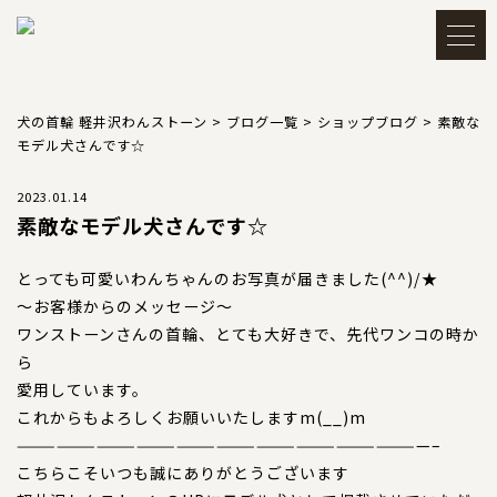
メルマガ登録・解除
アカウント
犬の首輪 軽井沢わんストーン
>
ブログ一覧
>
ショップブログ
>
素敵な
モデル犬さんです☆
会員登録
ログイン
2023.01.14
素敵なモデル犬さんです☆
買い物かごを見る
とっても可愛いわんちゃんのお写真が届きました(^^)/★
～お客様からのメッセージ～
ワンストーンさんの首輪、とても大好きで、先代ワンコの時か
ら
TOP
トップ
愛用しています。
これからもよろしくお願いいたします
m(__)m
———————————————————————————————–
CATEGORY
カテゴリー
こちらこそいつも誠にありがとうございます