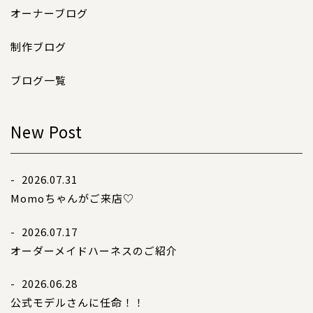
コンテンツ
オーナーブログ
サイズについて
制作ブログ
店舗情報
特注品について
ブログ一覧
お直しについて
卸業者様へ
New Post
モデルさん募集中！
納期について
- 2026.07.31
Momoちゃんがご来店♡
軽井沢わんストーンへご来店のお客様へ
- 2026.07.17
SHOP
ショップ
オーダーメイドハーネスのご紹介
- 2026.06.28
BLOG
ブログ
公式モデルさんに任命！！