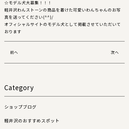
☆モデル犬大募集！！！
軽井沢わんストーンの商品を着けた可愛いわんちゃんのお写
特注品
真を送ってください(^^)/
おすすめ商品
オフィシャルサイトのモデル犬として掲載させていただいて
おります
お直し
忌避剤
前へ
次へ
アウトレット商品
Category
CORDINATE
コーディネート
ショップブログ
コーディネート一覧
軽井沢のおすすめスポット
CONTENTS