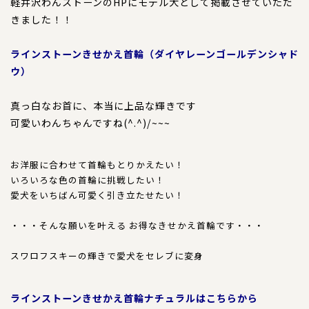
犬の本革首輪
軽井沢わんストーンのHPにモデル犬として掲載させていただ
きました！！
犬の本革リード
ラインストーンきせかえ首輪（ダイヤレーンゴールデンシャド
犬の迷子札
ウ）
犬のネックレス
真っ白なお首に、本当に上品な輝きです
可愛いわんちゃんですね(^.^)/~~~
犬の本革ハーネス
お洋服に合わせて首輪もとりかえたい！
犬の本革ハーフチョーク
いろいろな色の首輪に挑戦したい！
愛犬をいちばん可愛く引き立たせたい！
犬のチャーム
・・・そんな願いを叶える お得なきせかえ首輪です・・・
大型犬用
スワロフスキーの輝きで愛犬をセレブに変身
猫の首輪
ラインストーンきせかえ首輪ナチュラル
はこちらから
ペットカート用ネームプレート