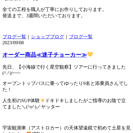
全ての工程を職人が丁寧にお作りしております。
発送まで、3週間いただいております。
ブログ一覧
｜
ショップブログ
｜
ブログ一覧
2023/09/08
オーダー商品≪迷子チョーカー≫
先日、【小海線で行く星空観察】ツアーに行ってきました
(^.^)/~~~
オープントップバスに乗ってゆったり9名と添乗員さんでし
た！
人生初のSUP体験
ドキドキしましたがご指導のお陰で立
てました＼(^o^)／ヤッター
宇宙観測車（アストロカー）の天体望遠鏡で初めて土星を見