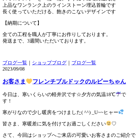
上品なワンランク上のラインストーン埋込首輪です
長く使っていただける、飽きのこないデザインです
【納期について】
全ての工程を職人が丁寧にお作りしております。
発送まで、3週間いただいております。
ブログ一覧
｜
ショップブログ
｜
ブログ一覧
2023/09/08
お客さま
フレンチブルドックのルビーちゃん
今日は、寒いくらいの軽井沢です☆夕方の気温18℃
で
す！
寒がりなので少し暖房をつけました( ^^) _U~~ヒャー
皆さま、寒暖差に気を付けてお過ごしください
♡
さて、今回はショップへご来店の可愛いお客さまのご紹介で