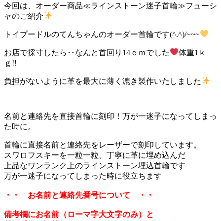
今回は、オーダー商品≪ラインストーン迷子首輪≫フューシ
ャのご紹介
トイプードルのてんちゃんのオーダー首輪です(^.^)/~~~
お店で採寸したら‥なんと首回り14ｃｍでした
体重1ｋ
ｇ!!
負担がないように革を最大に薄く漉き製作いたしました
名前と連絡先を直接首輪に刻印！万が一迷子になってしまっ
た時に。
首輪に直接名前と連絡先をレーザーで刻印しています。
スワロフスキーを一粒一粒、丁寧に革に埋め込んだ
上品なワンランク上のラインストーン埋込首輪です
万が一迷子になってしまった時に役立ちます
・・ お名前と連絡先番号について ・・
備考欄にお名前（ローマ字大文字のみ）と