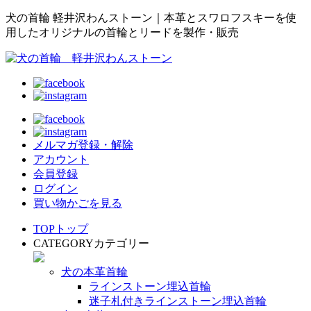
犬の首輪 軽井沢わんストーン｜本革とスワロフスキーを使
用したオリジナルの首輪とリードを製作・販売
メルマガ登録・解除
アカウント
会員登録
ログイン
買い物かごを見る
TOP
トップ
CATEGORY
カテゴリー
犬の本革首輪
ラインストーン埋込首輪
迷子札付きラインストーン埋込首輪