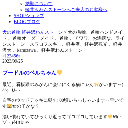
納期について
軽井沢わんストーンへご来店のお客様へ
SHOP
ショップ
BLOG
ブログ
犬の首輪 軽井沢わんストーン
>
犬の首輪、首輪ハンドメイ
ド 、首輪オーダーメイド 、首輪 、チワワ、お洒落な、ライ
ンストーン、スワロフスキー、軽井沢、軽井沢観光 、軽井
沢犬 、karuizawa 、軽井沢わんストーン
«
1
2
3
4
5
6
»
2023/09/25
プードルのベルちゃん
最近、看板猫のみかんに会いにくる猫にゃん
がいます～(
^^) _U~~
自宅のウッドデッキに朝4：00頃いらっしゃいます‥早いで
す
女の子かな？
凄い慣れていてひっくり返ってゴロゴロしています
ｶﾜ(・
∀・)ｲｲ!!にゃー