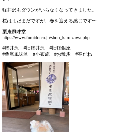
軽井沢もダウンがいらなくなってきました。
桜はまだまだですが、春を迎える感じです〜
栗庵風味堂
https://www.fumido.co.jp/shop_karuizawa.php
#軽井沢 #旧軽井沢 #旧軽銀座
#栗庵風味堂 #小布施 #お散歩 #春だね