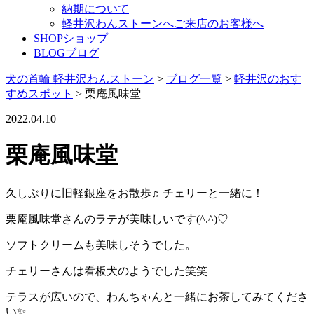
納期について
軽井沢わんストーンへご来店のお客様へ
SHOP
ショップ
BLOG
ブログ
犬の首輪 軽井沢わんストーン
>
ブログ一覧
>
軽井沢のおす
すめスポット
>
栗庵風味堂
2022.04.10
栗庵風味堂
久しぶりに旧軽銀座をお散歩♬チェリーと一緒に！
栗庵風味堂さんのラテが美味しいです(^.^)♡
ソフトクリームも美味しそうでした。
チェリーさんは看板犬のようでした笑笑
テラスが広いので、わんちゃんと一緒にお茶してみてくださ
い✨