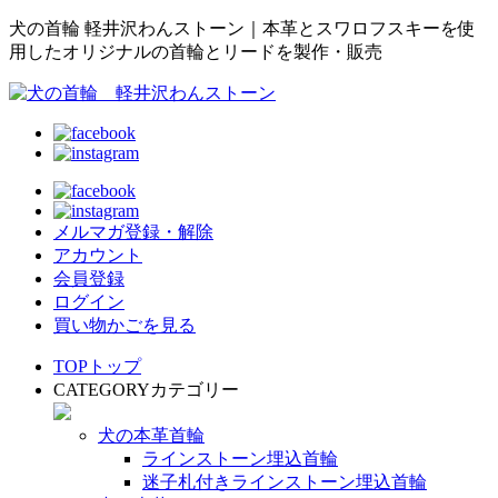
犬の首輪 軽井沢わんストーン｜本革とスワロフスキーを使
用したオリジナルの首輪とリードを製作・販売
メルマガ登録・解除
アカウント
会員登録
ログイン
買い物かごを見る
TOP
トップ
CATEGORY
カテゴリー
犬の本革首輪
ラインストーン埋込首輪
迷子札付きラインストーン埋込首輪