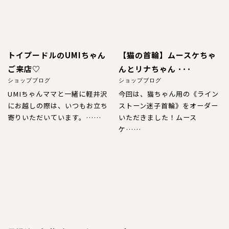
特注品
おすすめ商品
トイプードルのUMIちゃん
【猫の首輪】ムースケちゃ
お直し
ご来店♡
んとリナちゃん ･･･
ショップブログ
ショップブログ
忌避剤
UMIちゃんママと一緒に軽井沢
今回は、猫ちゃん用の《ライン
にお越しの際は、いつもお立ち
ストーン迷子首輪》をオーダー
寄りいただいています。……
いただきました！ムース
ケ……
アウトレット商品
CORDINATE
コーディネート
コーディネート一覧
CONTENTS