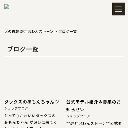
メルマガ登録・解除
アカウント
犬の首輪 軽井沢わんストーン
>
ブログ一覧
ブログ一覧
会員登録
ログイン
買い物かごを見る
TOP
トップ
ダックスのあもんちゃん♡
公式モデル紹介＆募集のお
知らせ♡
ショップブログ
CATEGORY
とってもかわいいダックスの
カテゴリー
ショップブログ
あもんちゃん が遊びに来てく
**軽井沢わんストーン**公式モ