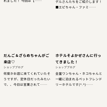
犬の本革首輪
れました！ 今回は【……
デルさんたちをご紹介します！
■エピちゃん・ファミ……
犬の本革リード
犬の迷子札
犬のネックレス
犬の本革ハーネス
だんご＆ざらめちゃんがご
ホテルそよかぜさんに行っ
犬の本革ハーフチョーク
来店♡
てきました！
ショップブログ
ショップブログ
犬のチャーム
何度かお店に来てくれていたそ
全室ワンちゃん・ネコちゃんと
うですが、定休日だったみたい
一緒に泊まれるペットフレンド
大型犬用
で、、
今日は営業されて……
リーホテルです(^.^)……
猫の首輪
ペットカート用ネームプレート