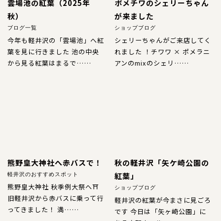
コンテンツ
雲場池の紅葉（2025年
ポメチワのシェリーちゃん
秋）
が来ました
サイズについて
ブログ一覧
ショップブログ
店舗情報
今年も軽井沢の「雲場池」へ紅
シェリーちゃんがご来店してく
葉を見に行きました
池の中央
れました ！チワワ × ポメラニ
特注品について
から見る紅葉はまるで……
アンのmixのシェリ……
お直しについて
卸業者様へ
モデルさん募集中！
納期について
軽井沢わんストーンへご来店のお客様へ
熊野皇大神社へ赤バスで！
秋の軽井沢
「矢ケ崎公園の
SHOP
ショップ
紅葉」
軽井沢のおすすめスポット
熊野皇大神社 秋季例大祭へ⛩
ショップブログ
旧軽井沢から赤バスに乗って行
軽井沢の紅葉が今まさに見ごろ
BLOG
ブログ
ってきました！ 満……
です
今日は「矢ヶ崎公園」に